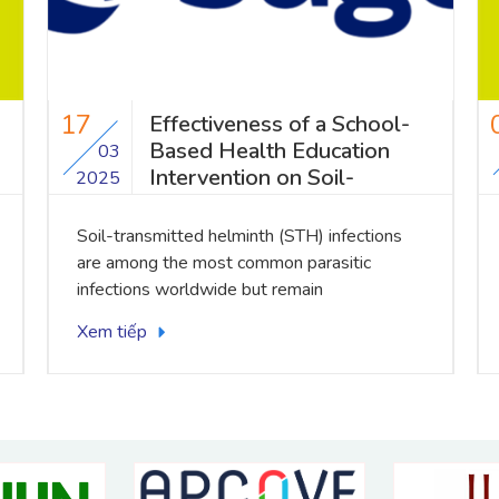
05
Challenges and
opportunities for AMR
03
research in the ASEAN
2025
following the One Health
approach
Antimicrobial resistance (AMR) has emerged
as a significant global challenge and
Southeast Asia with rapid economic and
population growth faces substantial
Xem tiếp
challenge in dealing with emerging infectious
diseases and antimicrobial resistance. Here
we present the recommendations of a
workshop that explored the challenges and
opportunities for One Health approach
towards AMR research in three countries of