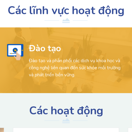
Các lĩnh vực hoạt động
Đào tạo
Đào tạo và phân phối các dịch vụ khoa học và
công nghệ liên quan đến sức khỏe môi trường
và phát triển bền vững.
Các hoạt động