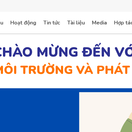
ệu
Hoạt động
Tin tức
Tài liệu
Media
Hợp tá
CHÀO MỪNG ĐẾN VỚ
MÔI TRƯỜNG VÀ PHÁT