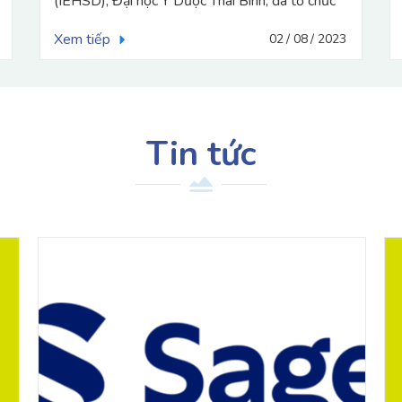
Định hướng tương lai
Xem tiếp
17
07
2023
Tin tức