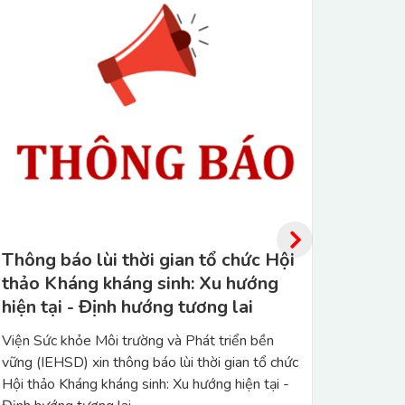
Thư mời tài trợ cho Hội thảo về
Tập h
Kháng kháng sinh (đã kết thúc)
thông
Viện Sức khỏe môi trường và Phát triển bền
Ngày 05
vững kính mời Quý cơ quan, đơn vị tham gia và
chương 
tài trợ cho Hội thảo về lĩnh vực Kháng kháng
thông c