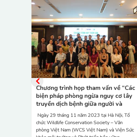
ề “Các
Hội thảo khoa học chủ đề “Kháng
ơ lây
kháng sinh: Xu hướng hiện tại – Định
và
hướng tương lai” tại Thái Bình
am ”.
i, Tổ
Ngày 01 tháng 08 năm 2023, tại Selegend
ăn
Hotel, thành phố Thái Bình, tỉnh Thái Bình, Viện
iện Sức
Sức khỏe Môi trường và Phát triển bền vững