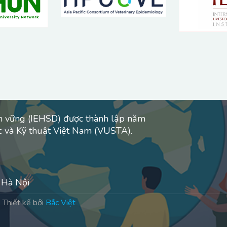
AEAN, namely, Cambodia, Laos, and
Vietnam.
ền vững (IEHSD) được thành lập năm
c và Kỹ thuật Việt Nam (VUSTA).
 Hà Nội
.
Thiết kế bởi
Bắc Việt