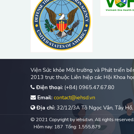
zed a
esearch
nal
s in
nd
 ...
Viện Sức khỏe Môi trường và Phát triển b
2013 trực thuộc Liên hiệp các Hội Khoa họ
Điện thoại:
(+84) 0965.47.67.80
Email:
contact@iehsd.vn
Địa chỉ:
32/12/3A Tô Ngọc Vân, Tây Hồ,
© 2021 Copyright by iehsd.vn. All rights reserved
Hôm nay: 187 Tổng: 1,555,879