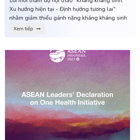
Lời mời tham dự hội thảo "Kháng kháng sinh:
Xu hướng hiện tại - Định hướng tương lai"
nhằm giảm thiểu gánh nặng kháng kháng sinh
tại Việt Nam
Xem tiếp