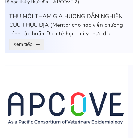
THƯ MỜI THAM GIA HƯỚNG DẪN NGHIÊN
CỨU THỰC ĐỊA (Mentor cho học viên chương
trình tập huấn Dịch tễ học thú y thực địa –
APCOVE 2)
Xem tiếp