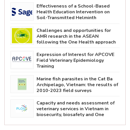
Effectiveness of a School-Based
Health Education Intervention on
Soil-Transmitted Helminth
Prevention Among Primary School
Pupils in Lao PDR
Challenges and opportunities for
AMR research in the ASEAN
following the One Health approach
Expression of Interest for APCOVE
Field Veterinary Epidemiology
Training
Marine fish parasites in the Cat Ba
Archipelago, Vietnam: the results of
2010-2023 field surveys
Capacity and needs assessment of
veterinary services in Vietnam in
biosecurity, biosafety and One
Health