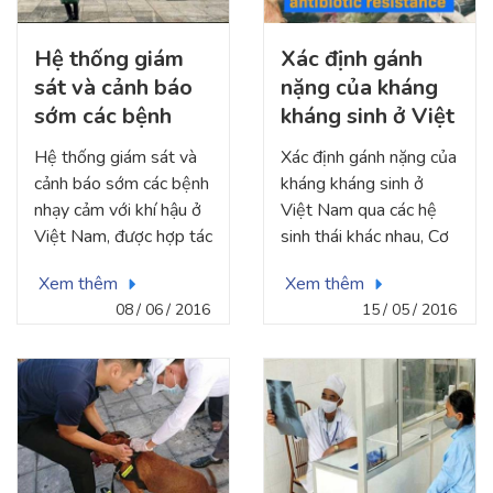
Hệ thống giám
Xác định gánh
sát và cảnh báo
nặng của kháng
sớm các bệnh
kháng sinh ở Việt
nhạy cảm với khí
Nam qua các hệ
Hệ thống giám sát và
Xác định gánh nặng của
hậu ở Việt Nam,
sinh thái khác
cảnh báo sớm các bệnh
kháng kháng sinh ở
được hợp tác với
nhau
nhạy cảm với khí hậu ở
Việt Nam qua các hệ
ILRI, do CGIAR
Việt Nam, được hợp tác
sinh thái khác nhau, Cơ
tài trợ, 2016-
với ILRI, do CGIAR tài
quan Hợp tác Khoa học
Xem thêm
Xem thêm
2017
trợ, 2016-2017
Song phương Việt Nam
08
06
2016
15
05
2016
phối hợp với Đại học
Antwerp (UA), Khoa Y
và Khoa học Sức khỏe,
Viện vắc xin & Bệnh
truyền nhiễm
(Vaxinfectio), Phòng thí
nghiệm vi sinh y tế (