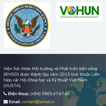
động chăn nuôi và các
con đường chính đưa
kháng sinh vào chuỗi
sản xuất chăn nuôi lợn
thịt làm thực phẩm cho
người, trọng tâm là
chăn nuôi lợn (2015).
Viện Sức khỏe Môi trường và Phát triển bền vững
(IEHSD) được thành lập năm 2013 trực thuộc Liên
hiệp các Hội Khoa học và Kỹ thuật Việt Nam
(VUSTA).
Điện thoại:
(+84) 0965.47.67.80
Email:
contact@iehsd.vn