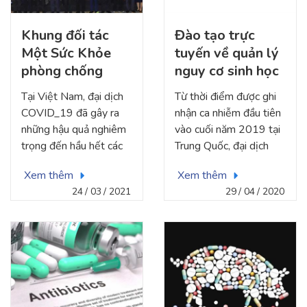
Khung đối tác
Đào tạo trực
Một Sức Khỏe
tuyến về quản lý
phòng chống
nguy cơ sinh học
bệnh truyền lây
dựa trên trường
Tại Việt Nam, đại dịch
Từ thời điểm được ghi
từ động vật sang
hợp dịch bệnh
COVID_19 đã gây ra
nhận ca nhiễm đầu tiên
người
Covid-19, góc
những hậu quả nghiêm
vào cuối năm 2019 tại
nhìn của sinh viên
trọng đến hầu hết các
Trung Quốc, đại dịch
và các chuyên gia
lĩnh vực của nền kinh tế.
Covid-19 do chủng mới
Xem thêm
Xem thêm
Một sức khỏe
của virut Corona
24
03
2021
29
04
2020
(SARS-COV 2) đến
nay đã lan rộng ra hơn
200 quốc gia trên toàn
thế giới và được Tổ
chức Y tế Thế giới
tuyên bố là đại dịch
toàn cầu. Thống kê đến