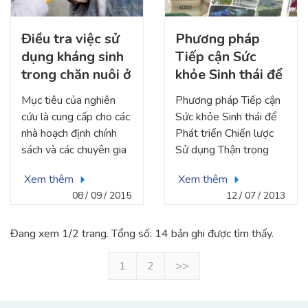
du nhập, tồn lưu hoặc
tiến hóa của dịch bệnh;
Điều tra việc sử
Phương pháp
và các nguy cơ bệnh tật
dụng kháng sinh
Tiếp cận Sức
đối với con người, vật
nuôi và động vật hoang
trong chăn nuôi ở
khỏe Sinh thái để
dã do nước thải của các
Việt Nam.
Phát triển Chiến
Mục tiêu của nghiên
Phương pháp Tiếp cận
cơ sở chăn nuôi gây ra.
lược Sử dụng
cứu là cung cấp cho các
Sức khỏe Sinh thái để
Thận trọng
nhà hoạch định chính
Phát triển Chiến lược
Thuốc Kháng
sách và các chuyên gia
Sử dụng Thận trọng
sinh
trong các lĩnh vực liên
Thuốc Kháng sinh để
Xem thêm
Xem thêm
quan ở Việt Nam thông
Kiểm soát Tình trạng
08
09
2015
12
07
2013
tin và khuyến nghị phù
Kháng Kháng sinh trong
hợp liên quan đến kiến
Sức khỏe Con người,
thức, thái độ và thực
Động vật và Môi
Đang xem 1/2 trang. Tổng số: 14 bản ghi được tìm thấy.
hành (KAP) của người
trường ở Châu Á.
chăn nuôi lợn ở Việt
1
2
>>
Nam về việc sử dụng
kháng sinh trong hoạt