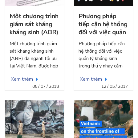
ngày 27 tháng 4 năm
2020, hơn 3 triệu
Một chương trình
Phương pháp
trường hợp đã được xác
giám sát kháng
tiếp cận hệ thống
nhận dương tính với
virut SARS-COV 2
kháng sinh (ABR)
đối với việc quản
trong đó hơn 200,000
đa ngành tối ưu
lý kháng sinh
Một chương trình giám
Phương pháp tiếp cận
người đã tử vong. Virut
tại Việt Nam,
trong thú y nhạy
sát kháng kháng sinh
hệ thống đối với việc
SARS-COV 2 đã đẩy
được hợp tác và
cảm với sinh kế ở
(ABR) đa ngành tối ưu
quản lý kháng sinh
hàng tỷ người trong
tài trợ bởi
Việt Nam, được
tại Việt Nam, được hợp
trong thú y nhạy cảm
tình trạng phong tỏa,
CIRAD, Pháp,
ILRI hợp tác và
tác và tài trợ bởi
với sinh kế ở Việt Nam,
hạn chế tiếp xúc và đã
Xem thêm
Xem thêm
2018
tài trợ, 2017
CIRAD, Pháp, 2018
được ILRI hợp tác và tài
gây ra rất nhiều khó
05
07
2018
12
05
2017
trợ, 2017
khăn trong công tác
ứng phó và quản lý dịch
bệnh.