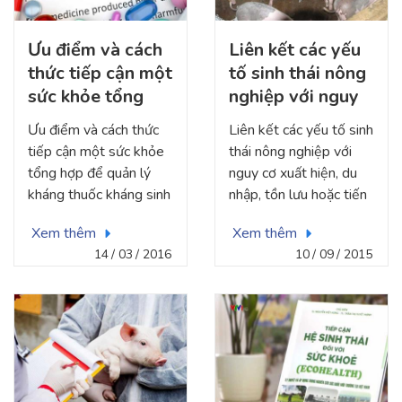
Ưu điểm và cách
Liên kết các yếu
thức tiếp cận một
tố sinh thái nông
sức khỏe tổng
nghiệp với nguy
hợp để quản lý
cơ xuất hiện, du
Ưu điểm và cách thức
Liên kết các yếu tố sinh
kháng thuốc
nhập, tồn lưu
tiếp cận một sức khỏe
thái nông nghiệp với
kháng sinh ở Việt
hoặc tiến hóa của
tổng hợp để quản lý
nguy cơ xuất hiện, du
Nam
dịch bệnh
kháng thuốc kháng sinh
nhập, tồn lưu hoặc tiến
ở Việt Nam, được hợp
hóa của dịch bệnh; và
Xem thêm
Xem thêm
tác và tài trợ bởi Viện
các nguy cơ bệnh tật
14
03
2016
10
09
2015
Nhiệt đới và Y tế Công
đối với con người, vật
cộng Thụy Sĩ (Swiss
nuôi và động vật hoang
TPH), 2016
dã do nước thải của các
cơ sở chăn nuôi gây
ra.Liên kết các yếu tố
sinh thái nông nghiệp
với nguy cơ xuất hiện,