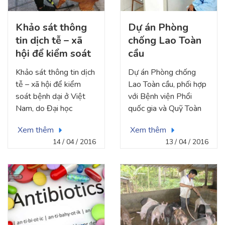
LMM), được tài trợ bởi
NAFOSTED, 2016-
Khảo sát thông
Dự án Phòng
2018
tin dịch tễ – xã
chống Lao Toàn
hội để kiểm soát
cầu
bệnh dại ở Việt
Khảo sát thông tin dịch
Dự án Phòng chống
Nam, do Đại học
tễ – xã hội để kiểm
Lao Toàn cầu, phối hợp
Rakuno Gakuen
soát bệnh dại ở Việt
với Bệnh viện Phổi
tài trợ, 2016
Nam, do Đại học
quốc gia và Quỹ Toàn
Rakuno Gakuen tài trợ,
cầu về Bệnh Lao,
Xem thêm
Xem thêm
2016
2016-2017
14
04
2016
13
04
2016